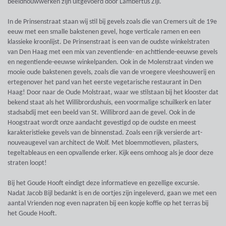
beeldhouwwerken zijn uitgevoerd door Lambertus Zijl.
In de Prinsenstraat staan wij stil bij gevels zoals die van Cremers uit de 19e
eeuw met een smalle bakstenen gevel, hoge verticale ramen en een
klassieke kroonlijst. De Prinsenstraat is een van de oudste winkelstraten
van Den Haag met een mix van zeventiende- en achttiende-eeuwse gevels
en negentiende-eeuwse winkelpanden. Ook in de Molenstraat vinden we
mooie oude bakstenen gevels, zoals die van de vroegere vleeshouwerij en
ertegenover het pand van het eerste vegetarische restaurant in Den
Haag! Door naar de Oude Molstraat, waar we stilstaan bij het klooster dat
bekend staat als het Willibrordushuis, een voormalige schuilkerk en later
stadsabdij met een beeld van St. Willibrord aan de gevel. Ook in de
Hoogstraat wordt onze aandacht gevestigd op de oudste en meest
karakteristieke gevels van de binnenstad. Zoals een rijk versierde art-
nouveaugevel van architect de Wolf. Met bloemmotieven, pilasters,
tegeltableaus en een opvallende erker. Kijk eens omhoog als je door deze
straten loopt!
Bij het Goude Hooft eindigt deze informatieve en gezellige excursie.
Nadat Jacob Bijl bedankt is en de oortjes zijn ingeleverd, gaan we met een
aantal Vrienden nog even napraten bij een kopje koffie op het terras bij
het Goude Hooft.