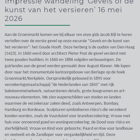
Impressie wandeling ‘Gevels of de
kunst van het versieren’ 16 mei
2026
Aan de Groenmarkt komen we bij elkaar om onze gids Jacob Bijl te horen
vertellen over de eerste gevel op onze excursie “Gevels en de kunst van
het versieren”: het Goude Hooft. Deze herberg is de oudste van Den Haag
(1423). In 1660 werd door architect Pieter Post de gevel versierd met
twee gouden hoofden; in 1660 en 1886 volgden verbouwingen. De
guirlandes aan de gevel werden gemaakt door August Klawer. We lopen
door naar het monumentale kantoorgebouw van Berlage op de hoek
Groenmarkt/Kerkplein. Oorspronkelijk gebouwd in 1895 voor
verzekeringsmaatschappij “de Nederlanden van 1845” met rijk
baksteenmetselwerk, natuurstenen details, grote boogramen en art-
nouveau-elementen. We zien wapenschilden van steden en landen
waarmee de verzekeraar zaken deed, zoals Antwerpen, Bombay,
Hamburg en Bordeaux. Sculpturen symboliseren risico’s die verzekerd
konden worden, zoals de Vuurduivel voor brandverzekering; Vrouw met
huis voor onroerend goed en woningverzekering; de Dood voor risico en
sterfelijkheid; Vrouw en Kind voor geboorte; Paard en Koe voor landbouw
en veeteelt en de Zandloper voor vergankelijkheid en tijd. Deze