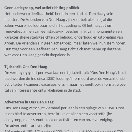
Geen actiegroep, wel actief richting politiek
Het onderwerp ‘leefbaarheid’ heeft in een stad als Den Haag vele
facetten. De Vrienden van Den Haag zijn zeer betrokken bij al die
zaken waarbij de leefbaarheid in het geding is. Of het nu gaat om
renovatieplannen van een stadswijk, bescherming van monumenten en
karakteristieke stadsgezichten of behoud, onderhoud en uitbreiding van
groen. De Vrienden zijn geen actiegroep, maar laten wel hun stem horen.
Hun zorg voor een leefbaar Den Haag richt zich met name op datgene
wat voor Den Haag gezichtsbepalend is.
Tijdschrift Ons Den Haag
De vereniging geeft per kwartaal een tijdschrift uit: ‘Ons Den Haag’. In dit
blad worden de (nu circa 1350) leden geïnformeerd over de verschillende
activiteiten (lezingen, excursies, enz.), maar het geeft ook informatie over
tal van interessante ontwikkelingen in de stad.
Adverteren in Ons Den Haag
Ons Den Haag verschijnt viermaal per jaar in een oplage van 1.350. Door
in ons blad te adverteren, bereikt u niet alleen een voortreffelijke
doelgroep, maar steunt u ook de activiteiten van onze vereniging.
De advertentietarieven zijn:
1/4 pagina € 150; 1/3 pagina € 200; 1/2 pagina € 300; hele pagina € 700.