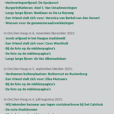
-
Herinneringserfgoed: De Spuipoort
-
Burgerinitiatieven: deel 1: Van Ostadewoningen
-
Langs lange lijnen: Beeklaan en De La Reyweg
-
Een Vriend stelt zich voor: Veronica van Berkel-van den Honert
-
Wensen voor de gemeenteraadsverkiezingen
In Ons Den Haag nr.6, november/december 2021:
-
Joods erfgoed in het Haagse stadsbeeld
-
Een Vriend stelt zich voor: Coos Wentholt
-
Bij de foto op de middenpagina's
-
De foto op de middenpagina's
-
Langs lange lijnen: de Van Alkemadelaan
In Ons Den Haag nr.5, september/oktober 2021:
-
Verdwenen buitenplaatsen: Buitenrust en Rustenburg
-
Een Vriend stelt zich voor: Elisa Mutsaers
-
Bij de foto op de middenpagina's
-
De foto op de middenpagina's
In Ons Den Haag nr.4, juli/augustus 2021:
-
Wij tekenden bezwaar aan tegen containerbouw bij het Catshuis
-
De nota Stadsbomen