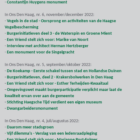
-
Constantijn Huygens monument
In Ons Den Haag, nr. 6, november/december 2022:
-
Vogels in de stad - Oorsprong en activiteiten van de Haagse
Vogelbescherming
-
Burgerinitiatieven deel 3 - de Waterspin en Groene Mient
-
Een Vriend stelt zich voor: Marike van Noort
-
Interview met architect Herman Hertzberger
-
Een monument voor de Singelgracht
In Ons Den Haag, nr. 5, september/oktober 2022:
-
De Koekamp - Eerste schakel tussen stad en Hollandse Duinen
-
Burgerinitiatieven, deel 2 - Krakersbolwerken in Den Haag
-
Een Vriend stelt zich voor - Esther Terheijden-Kwaaitaal
-
Omgevingswet maakt burgerparticipatie verplicht maar laat de
kwaliteit ervan over aan de gemeente
-
Stichting Haegsche Tijd verdient een eigen museum
-
Dwangarbeidersmonument
In Ons Den Haag, nr. 4, juli/augustus 2022:
-
Daarom meer stadsgroen
-
Vijf dilemma's - Verslag van een ledenraadpleging
-
Een Vriend stelt zich voor - Marianne Post-Folmer