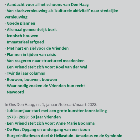
-
Aandacht voor al het schoons van Den Haag
-
Van stadsvernieuwing als 'kulturele aktiviteit' naar stedelijke
vernieuwing
-
Goede plannen
-
Allemaal gemeentelijk bezit
-
Iconisch bouwen
-
Immaterieel erfgoed
-
Met hart en ziel voor de Vrienden
-
Plannen in tijden van crisis
-
Van reageren naar structureel meedenken
-
Een Vriend stelt zich voor: Roel van der Wal
-
Twintig jaar columns
-
Bouwen, bouwen, bouwen
-
Waar nodig zoeken de Vrienden hun recht
-
Nawoord
In Ons Den Haag, nr. 1, januari/februari/maart 2023:
-
Jubileumjaar start met een grote kunsttentoonstelling
-
1973 - 2023: 50 jaar Vrienden
-
Een Vriend stelt zich voor: Anne Marie Boorsma
-
De Pier: Opgang en ondergang van een icoon
-
Burgerinitiatieven deel 4: Hellasduin, Amadeus en de Symfonie