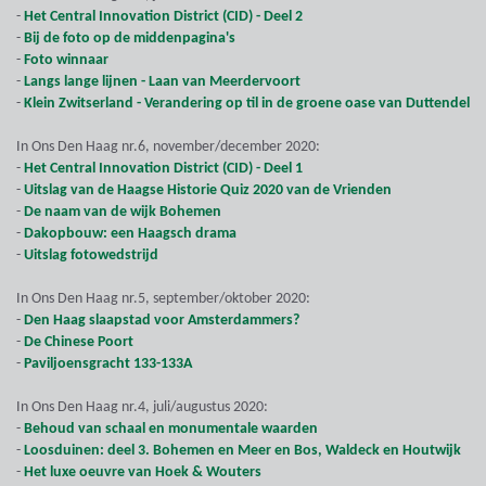
-
Het Central Innovation District (CID) - Deel 2
-
Bij de foto op de middenpagina's
-
Foto winnaar
-
Langs lange lijnen - Laan van Meerdervoort
-
Klein Zwitserland - Verandering op til in de groene oase van Duttendel
In Ons Den Haag nr.6, november/december 2020:
-
Het Central Innovation District (CID) - Deel 1
-
Uitslag van de Haagse Historie Quiz 2020 van de Vrienden
-
De naam van de wijk Bohemen
-
Dakopbouw: een Haagsch drama
-
Uitslag fotowedstrijd
In Ons Den Haag nr.5, september/oktober 2020:
-
Den Haag slaapstad voor Amsterdammers?
-
De Chinese Poort
-
Paviljoensgracht 133-133A
In Ons Den Haag nr.4, juli/augustus 2020:
-
Behoud van schaal en monumentale waarden
-
Loosduinen: deel 3. Bohemen en Meer en Bos, Waldeck en Houtwijk
-
Het luxe oeuvre van Hoek & Wouters