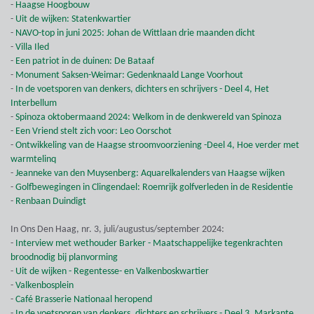
-
Haagse Hoogbouw
-
Uit de wijken: Statenkwartier
-
NAVO-top in juni 2025: Johan de Wittlaan drie maanden dicht
-
Villa Iled
-
Een patriot in de duinen: De Bataaf
-
Monument Saksen-Weimar: Gedenknaald Lange Voorhout
-
In de voetsporen van denkers, dichters en schrijvers - Deel 4, Het
Interbellum
-
Spinoza oktobermaand 2024: Welkom in de denkwereld van Spinoza
-
Een Vriend stelt zich voor: Leo Oorschot
-
Ontwikkeling van de Haagse stroomvoorziening -Deel 4, Hoe verder met
warmtelinq
-
Jeanneke van den Muysenberg: Aquarelkalenders van Haagse wijken
-
Golfbewegingen in Clingendael: Roemrijk golfverleden in de Residentie
-
Renbaan Duindigt
In Ons Den Haag, nr. 3, juli/augustus/september 2024:
-
Interview met wethouder Barker - Maatschappelijke tegenkrachten
broodnodig bij planvorming
-
Uit de wijken - Regentesse- en Valkenboskwartier
-
Valkenbosplein
-
Café Brasserie Nationaal heropend
-
In de voetsporen van denkers, dichters en schrijvers - Deel 3, Markante