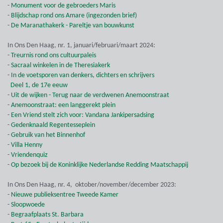
-
Monument voor de gebroeders Maris
-
Blijdschap rond ons Amare (ingezonden brief)
-
De Maranathakerk - Pareltje van bouwkunst
In Ons Den Haag, nr. 1, januari/februari/maart 2024:
-
Treurnis rond ons cultuurpaleis
-
Sacraal winkelen in de Theresiakerk
-
In de voetsporen van denkers, dichters en schrijvers
Deel 1, de 17e eeuw
-
Uit de wijken - Terug naar de verdwenen Anemoonstraat
-
Anemoonstraat: een langgerekt plein
-
Een Vriend stelt zich voor: Vandana Jankipersadsing
-
Gedenknaald Regentesseplein
-
Gebruik van het Binnenhof
-
Villa Henny
-
Vriendenquiz
-
Op bezoek bij de Koninklijke Nederlandse Redding Maatschappij
In Ons Den Haag, nr. 4, oktober/november/december 2023:
-
Nieuwe publieksentree Tweede Kamer
-
Sloopwoede
-
Begraafplaats St. Barbara