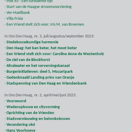
-
Post 65 - Een turbulente tijd
-
Start van de Haagse stroomvoorziening
-
Ver-Huëllbank
-
Villa Frisia
-
Een Vriend stelt zich voor: Iris M. van Breemen
In Ons Den Haag, nr. 3, juli/augustus/september 2023:
-
Stedebouwkundige harmonie
-
Den Haag: het kan beter, het moet beter
-
Een Vriend stelt zich voor: Caroline Anne de Westenholz
-
De ziel van de Binckhorst
-
Afvalwater en het verversingskanaal
-
Burgerinitiatieven: deel 5, Mozartpark
-
Gedenknaald Landing prins van Oranje
-
Stadspenning van Den Haag en Vriendenbank
In Ons Den Haag, nr. 2, april/mei/juni 2023:
-
Voorwoord
-
Wederopbouw en cityvorming
-
Oprichting van de Vrienden
-
Stadsvernieuwing en betonkolossen
-
Verandering oké
-
Hans Voorhoeve