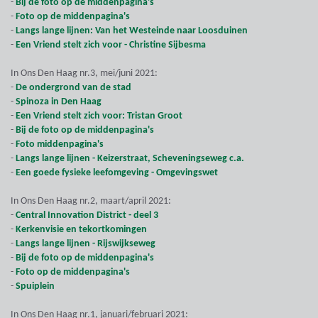
-
Bij de foto op de middenpagina's
-
Foto op de middenpagina's
-
Langs lange lijnen: Van het Westeinde naar Loosduinen
-
Een Vriend stelt zich voor - Christine Sijbesma
In Ons Den Haag nr.3, mei/juni 2021:
-
De ondergrond van de stad
-
Spinoza in Den Haag
-
Een Vriend stelt zich voor: Tristan Groot
-
Bij de foto op de middenpagina's
-
Foto middenpagina's
-
Langs lange lijnen - Keizerstraat, Scheveningseweg c.a.
-
Een goede fysieke leefomgeving - Omgevingswet
In Ons Den Haag nr.2, maart/april 2021:
-
Central Innovation District - deel 3
-
Kerkenvisie en tekortkomingen
-
Langs lange lijnen - Rijswijkseweg
-
Bij de foto op de middenpagina's
-
Foto op de middenpagina's
-
Spuiplein
In Ons Den Haag nr.1, januari/februari 2021: