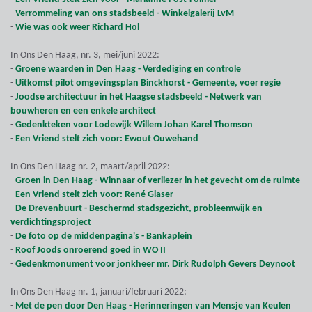
-
Verrommeling van ons stadsbeeld - Winkelgalerij LvM
-
Wie was ook weer Richard Hol
In Ons Den Haag, nr. 3, mei/juni 2022:
-
Groene waarden in Den Haag - Verdediging en controle
-
Uitkomst pilot omgevingsplan Binckhorst - Gemeente, voer regie
-
Joodse architectuur in het Haagse stadsbeeld - Netwerk van
bouwheren en een enkele architect
-
Gedenkteken voor Lodewijk Willem Johan Karel Thomson
-
Een Vriend stelt zich voor: Ewout Ouwehand
In Ons Den Haag nr. 2, maart/april 2022:
-
Groen in Den Haag - Winnaar of verliezer in het gevecht om de ruimte
-
Een Vriend stelt zich voor: René Glaser
-
De Drevenbuurt - Beschermd stadsgezicht, probleemwijk en
verdichtingsproject
-
De foto op de middenpagina's - Bankaplein
-
Roof Joods onroerend goed in WO II
-
Gedenkmonument voor jonkheer mr. Dirk Rudolph Gevers Deynoot
In Ons Den Haag nr. 1, januari/februari 2022:
-
Met de pen door Den Haag - Herinneringen van Mensje van Keulen