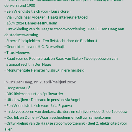
denkers rond 1900
-
Een Vriend stelt zich voor - Luisa Gorelli
-
Via Funda naar vroeger - Haags interieur erfgoed
-
1894-2024 Damesleesmuseum
-
Ontwikkeling van de Haagse stroomvoorziening - Deel 3, Den Haag aan
de stadsverwarming
-
Stoere Binckplekken - Een fietstocht door de Binckhorst
-
Gedenkteken voor H.C. Dresselhuijs
-
Titus Meeuws
-
Raad voor de Rechtspraak en Raad van State - Twee gebouwen van
nationaal recht in Den Haag
-
Monumentale Hemsterhuisbrug in ere hersteld
In Ons Den Haag, nr. 2, april/mei/juni 2024:
-
Hoogstraat 38
-
BRS Rivierenbuurt en Spuikwartier
-
Uit de wijken - De brand in pension Ma Vogel
-
Een Vriend stelt zich voor: Julia Ergaeva
-
In de voetsporen van denkers, dichters en schrijvers - deel 2, de 18e eeuw
-
Oud Eik en Duinen - Waar geschiedenis en cultuur samenkomen
-
Ontwikkeling van de Haagse stroomvoorziening - deel 2, elektriciteit voor
allen