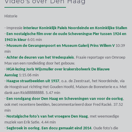
Video's over Den Haag
Historie
- Impressie
interieur Koninklijk Paleis Noordeinde en Koninklijke Stallen
-
Een nostalgische film over de oude Scheveningse Pier tussen 1924 en
1943 in kleur
6:01 min
-
Museum de Gevangenpoort en Museum Galerij Prins Willem V
10:39
min
-
Achter de deuren van het Vredespaleis
. Fraaie reportage van Omroep
Max van een rondleiding door het gebouw.
-
HGA-lezing Joris Wijsmuller over krakersbolwerk De Blauwe
Aanslag
1:15.06 min
-
Haagse straatbeelden uit 1937
, o.a. de Zeestraat, het Noordeinde, via
de Hoogstraat richting Het Gouden Hoofd, Maison de Bonneterie e.v. Met
dank aan Rick88888888. 5.47 min
-
Een rondgang door Den Haag en Scheveningen van voor de oorlog
,
ook met recentere beelden, becommentarieerd door Fred Racké. 37.52
min
-
Nostalgische foto’s van het vroegere Den Haag
, met weemoedige
muziek van Erik Satie. 4.44 min
-
Segbroek in oorlog. Een docu gemaakt eind 2014
. Oude foto’s die