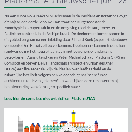
PlatformSTAD nieuwsbrief juni '26
Na een succesvolle reeks STADschouwen in de Resident en Kortenbos volgt
dit najaar een derde Schouw. Dan staat het Burgemeester de
Monchyplein, Couperusduin en de omgeving rond de Burgemeester
Patijnlaan centraal, in de Archipelbuurt. De deelnemers komen samen in
dit gebied en gaan na een inleiding door Richard Koek (expert stedenbouw
gemeente Den Haag) zelf op verkenning. Deelnemers kunnen tijdens hun
rondwandeling het gesprek aangaan met bewoners of anderszins
betrokkenen. Aansluitend geven Peter Michiel Schaap (Platform GRAS en
Complod) en Steven Delva (landschapsarchitect en urban designer
DELVA) een live-recensie. Zijn de idealen over leefbaarheid en de
ruimtelijke kwaliteit volgens hen voldoende gerealiseerd? Is de
architectuur tot leven gekomen? En waar kijken deze recensenten bij
beantwoording van die vragen specifiek naar?
Lees hier de complete nieuwsbrief van PlatformSTAD